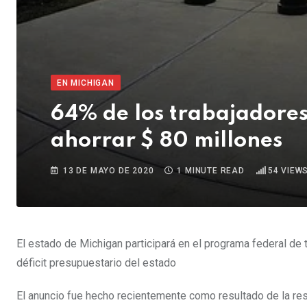
EN MICHIGAN
64% de los trabajadore
ahorrar $ 80 millones
13 DE MAYO DE 2020
1 MINUTE READ
54
VIEW
El estado de Michigan participará en el programa federal de 
déficit presupuestario del estado
El anuncio fue hecho recientemente como resultado de la r