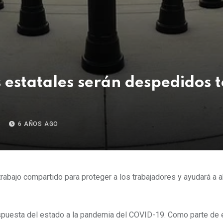
s estatales serán despedidos
S
6 AÑOS AGO
trabajo compartido para proteger a los trabajadores y ayudará a a
espuesta del estado a la pandemia del COVID-19. Como parte de 