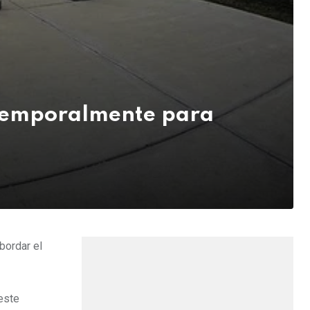
 temporalmente para
bordar el
este