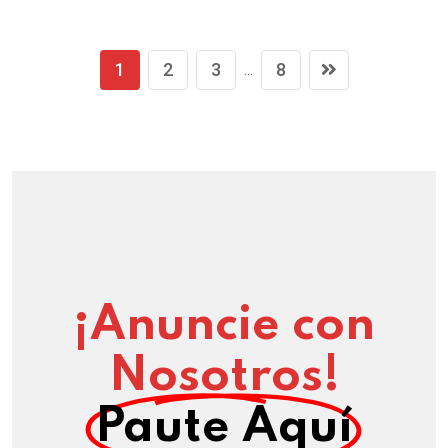
1
2
3
8
...
¡Anuncie con
Nosotros!
Paute Aquí