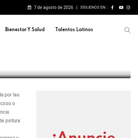
7 de agosto de 2026
SÍGUENOS EN: :
Bienestar Y Salud
Talentos Latinos
ernacional de la mujer
da por las
acoso o
encia
de pintura
mujeres y