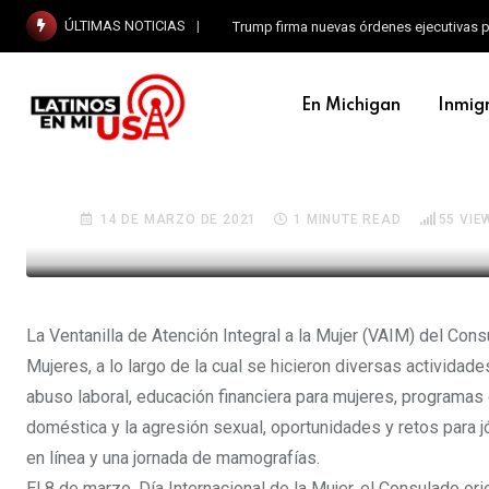
ÚLTIMAS NOTICIAS
Trump firma nuevas órdenes ejecutivas p
En Michigan
Inmig
EN MICHIGAN
Consulado de México en 
14 DE MARZO DE 2021
1 MINUTE READ
55
VIE
La Ventanilla de Atención Integral a la Mujer (VAIM) del Cons
Mujeres, a lo largo de la cual se hicieron diversas activid
abuso laboral, educación financiera para mujeres, programas
doméstica y la agresión sexual, oportunidades y retos para jó
en línea y una jornada de mamografías.
El 8 de marzo, Día Internacional de la Mujer, el Consulado o