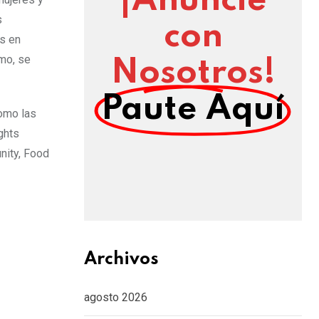
¡Anuncie
s
con
es en
smo, se
Nosotros!
Paute Aquí
como las
ghts
nity, Food
Archivos
agosto 2026