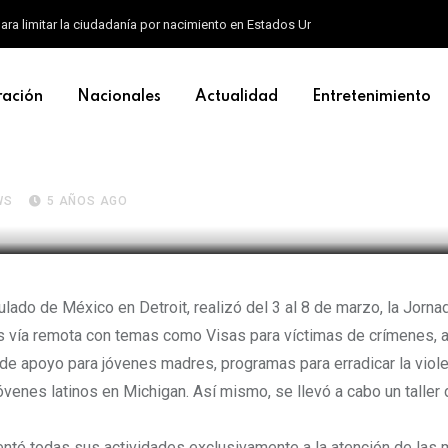
ara limitar la ciudadanía por nacimiento en Estados Unidos
ración
Nacionales
Actualidad
Entretenimiento
Detroit conmemora el día int
WS
5 AÑOS AGO
ulado de México en Detroit, realizó del 3 al 8 de marzo, la Jorna
ades vía remota con temas como Visas para víctimas de crímenes, 
 de apoyo para jóvenes madres, programas para erradicar la viol
venes latinos en Michigan. Así mismo, se llevó a cabo un taller 
rientó todas sus actividades exclusivamente a la atención de las 