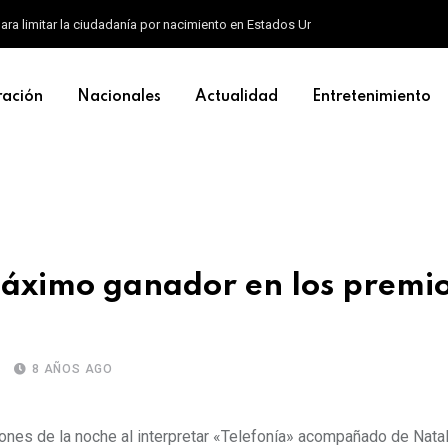
ara limitar la ciudadanía por nacimiento en Estados Unidos
ración
Nacionales
Actualidad
Entretenimiento
máximo ganador en los premio
8 AÑOS AGO
ones de la noche al interpretar «Telefonía» acompañado de Natal