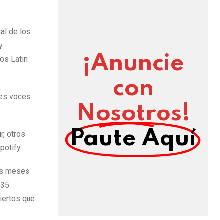
al de los
y
¡Anuncie
os Latin
con
res voces
Nosotros!
Paute Aquí
r, otros
potify.
dos meses
135
ciertos que