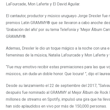
LaFourcade, Mon Laferte y El David Aguilar.
El cantautor, productor y músico uruguayo Jorge Drexler fue
premios Latin GRAMMY® que se llevaron a cabo anoche desde
‘Grabación del año’ por su tema Telefonía y ‘Mejor Álbum Can
GRAMMY®.
Ademas, Drexler le dio un toque mágico a la noche con una e
femeninas de la música, Natalia Lafourcade y Mon Laferte y 
“Fue muy emotivo recibir estas premiaciones para las que vo
músicos, sin duda un doble honor. Que locura! ”, dijo el lau
Desde su lanzamiento el 22 de septiembre del 2017, “Salvav
después fue nominado al GRAMMY al Mejor Álbum de Rock Lat
millones de streams en Spotify, impulsó una gira que ha lle
han sido aplaudidos en vivo por más de 150,000 personas.