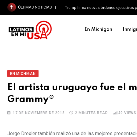
ÚLTIMAS NOTICIAS
Trump firma nuevas órdenes ejecutivas p
En Michigan
Inmig
EN MICHIGAN
El artista uruguayo fue el 
Grammy®
17 DE NOVIEMBRE DE 2018
2 MINUTES READ
49
VIEWS
Jorge Drexler también realizó una de las mejores presentaci