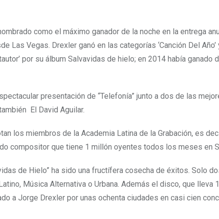
 nombrado como el máximo ganador de la noche en la entrega anu
 Las Vegas. Drexler ganó en las categorías ‘Canción Del Año’ 
tautor’ por su álbum Salvavidas de hielo; en 2014 había ganado d
spectacular presentación de “Telefonía” junto a dos de las mejo
también El David Aguilar.
tan los miembros de la Academia Latina de la Grabación, es deci
reado compositor que tiene 1 millón oyentes todos los meses en S
idas de Hielo” ha sido una fructífera cosecha de éxitos. Solo 
ino, Música Alternativa o Urbana. Además el disco, que lleva 
vado a Jorge Drexler por unas ochenta ciudades en casi cien con