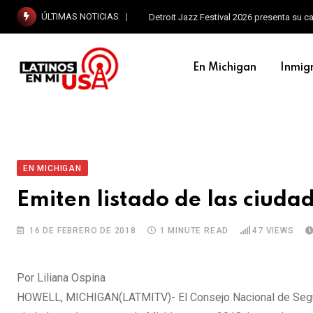
ÚLTIMAS NOTICIAS
Detroit Jazz Festival 2026 presenta su c
En Michigan
Inmig
EN MICHIGAN
Emiten listado de las ciud
16 DE FEBRERO DE 2018
1 MINUTE READ
47
VIEWS
Por Liliana Ospina
HOWELL, MICHIGAN(LATMITV)- El Consejo Nacional de Segurid