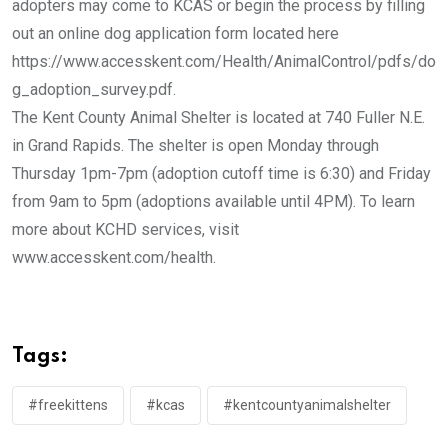
adopters may come to KCAS or begin the process by filling
out an online dog application form located here
https://www.accesskent.com/Health/AnimalControl/pdfs/do
g_adoption_survey.pdf.
The Kent County Animal Shelter is located at 740 Fuller N.E.
in Grand Rapids. The shelter is open Monday through
Thursday 1pm-7pm (adoption cutoff time is 6:30) and Friday
from 9am to 5pm (adoptions available until 4PM). To learn
more about KCHD services, visit
www.accesskent.com/health.
Tags:
#freekittens
#kcas
#kentcountyanimalshelter