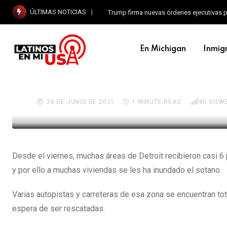
ÚLTIMAS NOTICIAS
Trump firma nuevas órdenes ejecutivas p
En Michigan
Inmig
EN MICHIGAN
Graves inundaciones afe
26 DE JUNIO DE 2021
1 MINUTE READ
80
VIEW
Desde el viernes, muchas áreas de Detroit recibieron casi 6 p
y por ello a muchas viviendas se les ha inundado el sotano.
Varias autopistas y carreteras de esa zona se encuentran to
espera de ser rescatadas.