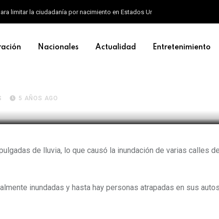
ara limitar la ciudadanía por nacimiento en Estados Unidos
ración
Nacionales
Actualidad
Entretenimiento
ctan a la ciudad de Detroit
S
5 AÑOS AGO
ulgadas de lluvia, lo que causó la inundación de varias calles de
talmente inundadas y hasta hay personas atrapadas en sus autos