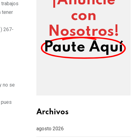
¡Anuncie
 trabajos
con
a tener
Nosotros!
3) 267-
Paute Aquí
y no se
, pues
Archivos
agosto 2026