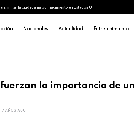
ara limitar la ciudadanía por nacimiento en Estados Unidos
ración
Nacionales
Actualidad
Entretenimiento
refuerzan la importancia de u
7 AÑOS AGO