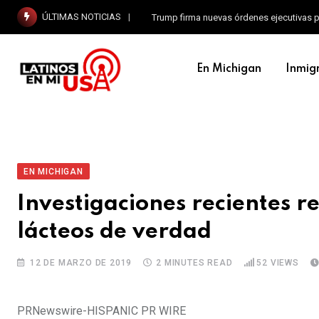
ÚLTIMAS NOTICIAS
Trump firma nuevas órdenes ejecutivas p
En Michigan
Inmig
EN MICHIGAN
Investigaciones recientes 
lácteos de verdad
12 DE MARZO DE 2019
2 MINUTES READ
52
VIEWS
PRNewswire-HISPANIC PR WIRE