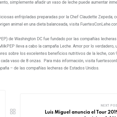
ento, simplemente añadir un vaso de leche puede aumentar inm
liciosas enfrijoladas preparadas por la Chef Claudette Zepeda; 
origen animal en una dieta balanceada, visita FuertesConLehe.co
PEP) de Washington DC fue fundado por las compañías lecheras 
ilkPEP lleva a cabo la campaña Leche. Amor por lo verdadero, 
es sobre los excelentes beneficios nutritivos de la leche, con 
en cada vaso de 8 onzas. Para más información, visita fuertescon
mpaña – de las compañías lecheras de Estados Unidos.
NEXT PO
Luis Miguel anuncia el Tour 201