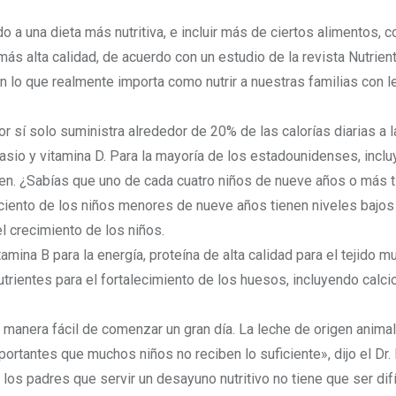
na dieta más nutritiva, e incluir más de ciertos alimentos, c
 más alta calidad, de acuerdo con un estudio de la revista Nutrient
 lo que realmente importa como nutrir a nuestras familias con l
 sí solo suministra alrededor de 20% de las calorías diarias a 
asio y vitamina D. Para la mayoría de los estadounidenses, incl
en. ¿Sabías que uno de cada cuatro niños de nueve años o más t
r ciento de los niños menores de nueve años tienen niveles bajos
l crecimiento de los niños.
mina B para la energía, proteína de alta calidad para el tejido mu
trientes para el fortalecimiento de los huesos, incluyendo calci
 manera fácil de comenzar un gran día. La leche de origen animal
portantes que muchos niños no reciben lo suficiente», dijo el Dr. 
 los padres que servir un desayuno nutritivo no tiene que ser difí