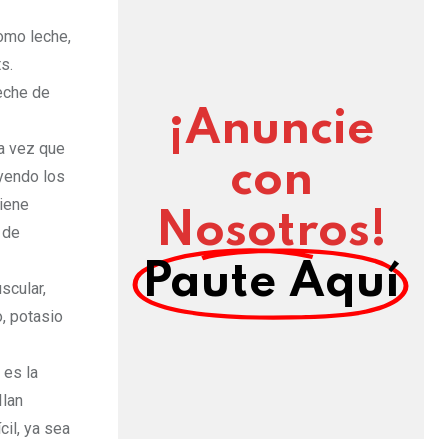
omo leche,
s.
eche de
¡Anuncie
la vez que
con
uyendo los
iene
Nosotros!
 de
Paute Aquí
scular,
o, potasio
 es la
Ilan
cil, ya sea