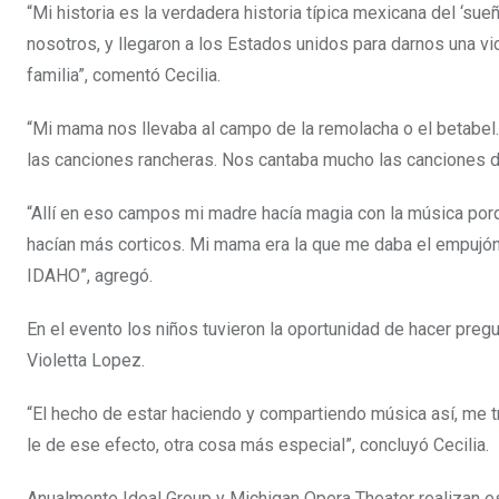
“Mi historia es la verdadera historia típica mexicana del ‘
nosotros, y llegaron a los Estados unidos para darnos una v
familia”, comentó Cecilia.
“Mi mama nos llevaba al campo de la remolacha o el betabel
las canciones rancheras. Nos cantaba mucho las canciones d
“Allí en eso campos mi madre hacía magia con la música por
hacían más corticos. Mi mama era la que me daba el empujón 
IDAHO”, agregó.
En el evento los niños tuvieron la oportunidad de hacer preg
Violetta Lopez.
“El hecho de estar haciendo y compartiendo música así, me 
le de ese efecto, otra cosa más especial”, concluyó Cecilia.
Anualmente Ideal Group y Michigan Opera Theater realizan e