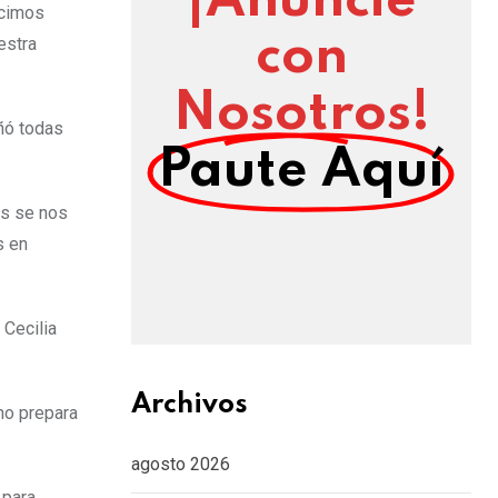
¡Anuncie
ecimos
con
estra
Nosotros!
ñó todas
Paute Aquí
as se nos
s en
 Cecilia
Archivos
no prepara
agosto 2026
 para