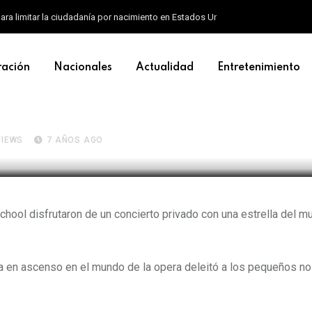
ara limitar la ciudadanía por nacimiento en Estados Unidos
ración
Nacionales
Actualidad
Entretenimiento
tta López dio especial concier
IEWS
7 AÑOS AGO
ool disfrutaron de un concierto privado con una estrella del m
la en ascenso en el mundo de la opera deleitó a los pequeños no