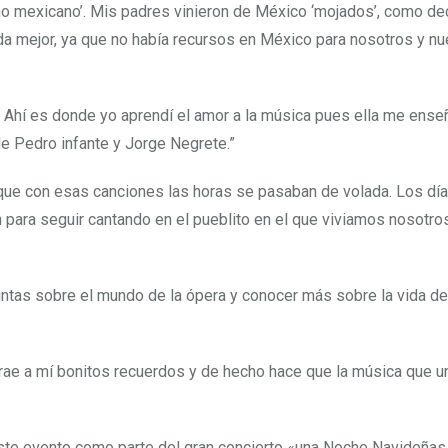
sueño mexicano’. Mis padres vinieron de México ‘mojados’, como d
ida mejor, ya que no había recursos en México para nosotros y nu
. Ahí es donde yo aprendí el amor a la música pues ella me ense
e Pedro infante y Jorge Negrete.”
que con esas canciones las horas se pasaban de volada. Los dí
para seguir cantando en el pueblito en el que viviamos nosotro
untas sobre el mundo de la ópera y conocer más sobre la vida de
trae a mí bonitos recuerdos y de hecho hace que la música que u
ste evento como parte del gran concierto «una Noche Navideñas