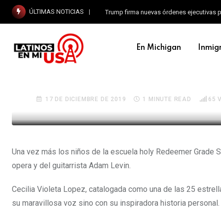
ÚLTIMAS NOTICIAS
Trump firma nuevas órdenes ejecutivas p
TALENTOS LATINOS
En Michigan
Inmig
La Soprano Cecilia Viole
escuelas de Detroit
17 DE DICIEMBRE DE 2019
1 MINUTE READ
65
V
Una vez más los niños de la escuela holy Redeemer Grade Sch
opera y del guitarrista Adam Levin.
Cecilia Violeta Lopez, catalogada como una de las 25 estrel
su maravillosa voz sino con su inspiradora historia personal.