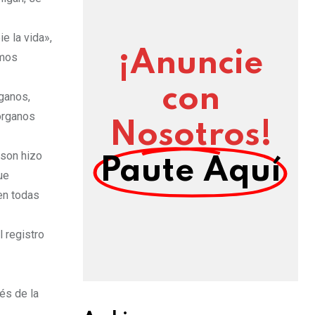
e la vida»,
¡Anuncie
emos
con
rganos,
 órganos
Nosotros!
nson hizo
Paute Aquí
ue
en todas
 registro
és de la