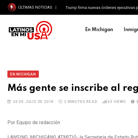
ÚLTIMAS NOTICIAS
Trump firma nuevas órdenes ejecutivas p
En Michigan
Inmig
EN MICHIGAN
Más gente se inscribe al r
26 DE JULIO DE 2018
2 MINUTES READ
63
VIEWS
Por Equipo de redacción
LANSING, MICHIGAN(LATMITV)- la Secretaria de Estado Ruth