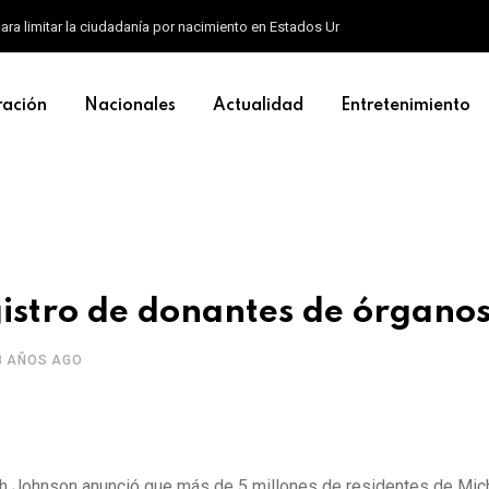
ara limitar la ciudadanía por nacimiento en Estados Unidos
ración
Nacionales
Actualidad
Entretenimiento
egistro de donantes de órgano
8 AÑOS AGO
 Johnson anunció que más de 5 millones de residentes de Mich