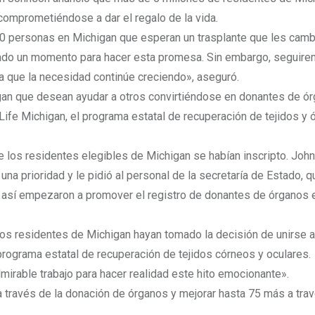
comprometiéndose a dar el regalo de la vida.
 personas en Michigan que esperan un trasplante que les cambi
mado un momento para hacer esta promesa. Sin embargo, seguir
da que la necesidad continúe creciendo», aseguró.
igan que desean ayudar a otros convirtiéndose en donantes de ó
of Life Michigan, el programa estatal de recuperación de tejidos y
 los residentes elegibles de Michigan se habían inscripto. Joh
na prioridad y le pidió al personal de la secretaría de Estado, q
 y así empezaron a promover el registro de donantes de órganos 
os residentes de Michigan hayan tomado la decisión de unirse al
programa estatal de recuperación de tejidos córneos y oculares.
mirable trabajo para hacer realidad este hito emocionante».
a través de la donación de órganos y mejorar hasta 75 más a trav