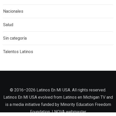
Nacionales
Salud
Sin categoría
Talentos Latinos
©️ 2016–2026 Latinos En MI USA. All rights reserved.
Latinos En MI USA evolved from Latinos en Michigan TV and
is a media initiative funded by Minority Education Freedom
Foundation. |
NOVA
webmaster