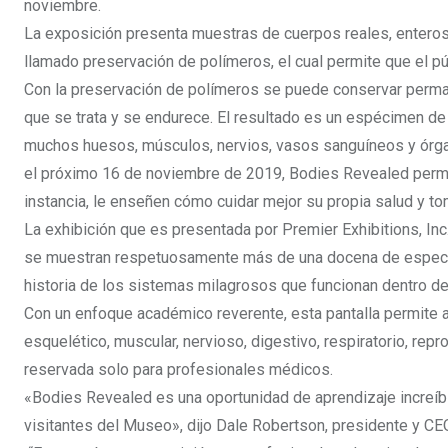
noviembre.
La exposición presenta muestras de cuerpos reales, enteros
llamado preservación de polímeros, el cual permite que el p
Con la preservación de polímeros se puede conservar perma
que se trata y se endurece. El resultado es un espécimen de
muchos huesos, músculos, nervios, vasos sanguíneos y órga
el próximo 16 de noviembre de 2019, Bodies Revealed permit
instancia, le enseñen cómo cuidar mejor su propia salud y to
La exhibición que es presentada por Premier Exhibitions, I
se muestran respetuosamente más de una docena de especí
historia de los sistemas milagrosos que funcionan dentro d
Con un enfoque académico reverente, esta pantalla permite
esquelético, muscular, nervioso, digestivo, respiratorio, rep
reservada solo para profesionales médicos.
«Bodies Revealed es una oportunidad de aprendizaje increíble 
visitantes del Museo», dijo Dale Robertson, presidente y C