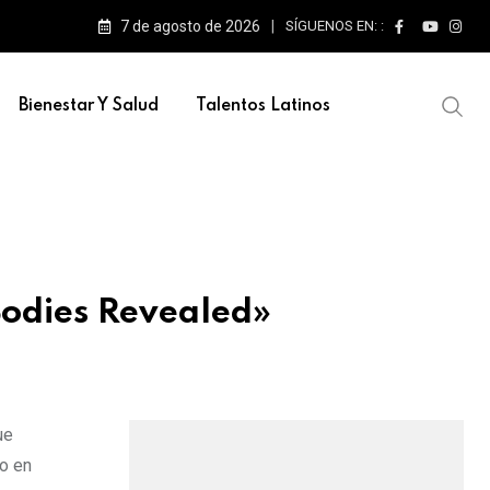
7 de agosto de 2026
SÍGUENOS EN: :
Bienestar Y Salud
Talentos Latinos
Bodies Revealed»
ue
o en