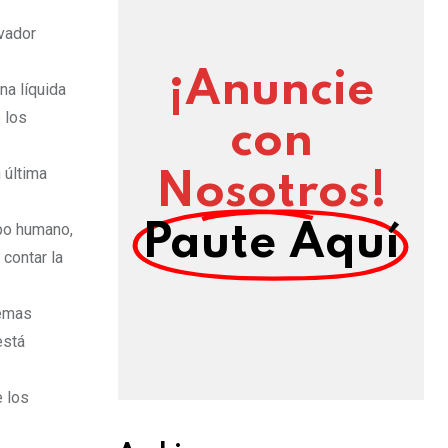
vador
¡Anuncie
na líquida
 los
con
 última
Nosotros!
rpo humano,
Paute Aquí
contar la
temas
está
e los