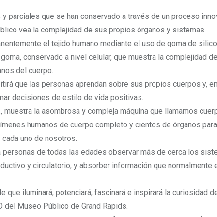
 y parciales que se han conservado a través de un proceso inno
úblico vea la complejidad de sus propios órganos y sistemas.
nentemente el tejido humano mediante el uso de goma de silico
 goma, conservado a nivel celular, que muestra la complejidad de
nos del cuerpo.
irá que las personas aprendan sobre sus propios cuerpos y, en
mar decisiones de estilo de vida positivas.
nc., muestra la asombrosa y compleja máquina que llamamos cue
menes humanos de cuerpo completo y cientos de órganos para 
e cada uno de nosotros.
 a personas de todas las edades observar más de cerca los sis
roductivo y circulatorio, y absorber información que normalmente 
que iluminará, potenciará, fascinará e inspirará la curiosidad d
EO del Museo Público de Grand Rapids.