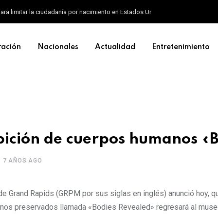
ara limitar la ciudadanía por nacimiento en Estados Unidos
ración
Nacionales
Actualidad
Entretenimiento
bición de cuerpos humanos «
7 AÑOS AGO
Grand Rapids (GRPM por sus siglas en inglés) anunció hoy, q
anos preservados llamada «Bodies Revealed» regresará al muse