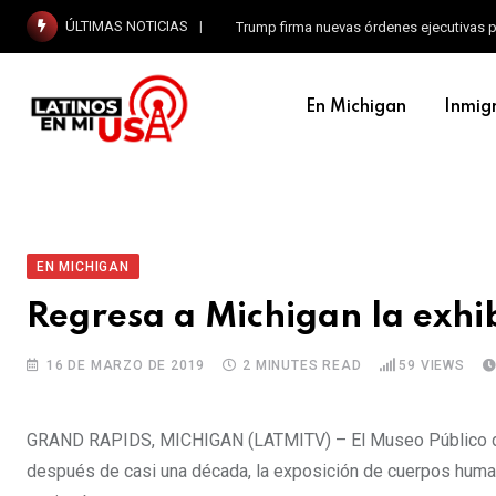
ÚLTIMAS NOTICIAS
Trump firma nuevas órdenes ejecutivas p
En Michigan
Inmig
EN MICHIGAN
Regresa a Michigan la exhi
16 DE MARZO DE 2019
2 MINUTES READ
59
VIEWS
GRAND RAPIDS, MICHIGAN (LATMITV) – El Museo Público de 
después de casi una década, la exposición de cuerpos hum