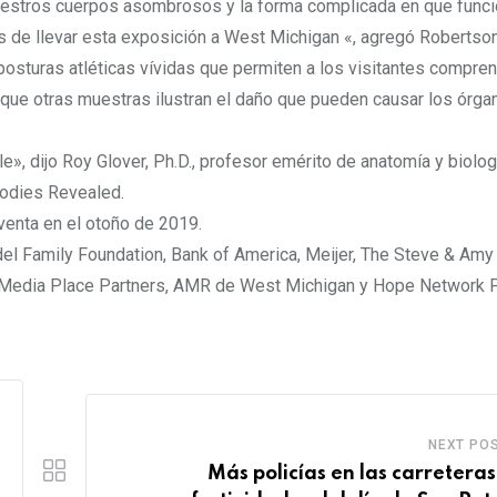
nuestros cuerpos asombrosos y la forma complicada en que funci
 de llevar esta exposición a West Michigan «, agregó Robertson
osturas atléticas vívidas que permiten a los visitantes compre
que otras muestras ilustran el daño que pueden causar los órga
, dijo Roy Glover, Ph.D., profesor emérito de anatomía y biologí
Bodies Revealed.
venta en el otoño de 2019.
el Family Foundation, Bank of America, Meijer, The Steve & Amy
th, Media Place Partners, AMR de West Michigan y Hope Network 
NEXT PO
Más policías en las carreteras