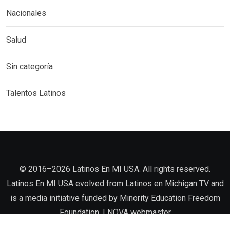
Nacionales
Salud
Sin categoría
Talentos Latinos
©️ 2016–2026 Latinos En MI USA. All rights reserved.
Latinos En MI USA evolved from Latinos en Michigan TV and
is a media initiative funded by Minority Education Freedom
Foundation. |
NOVA
webmaster