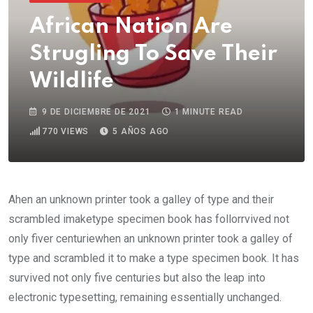
African Nation Are
Strugling To Save Their
Wildlife
9 DE DICIEMBRE DE 2021
1 MINUTE READ
770
VIEWS
5 AÑOS AGO
Ahen an unknown printer took a galley of type and their
scrambled imaketype specimen book has follorrvived not
only fiver centuriewhen an unknown printer took a galley of
type and scrambled it to make a type specimen book. It has
survived not only five centuries but also the leap into
electronic typesetting, remaining essentially unchanged.