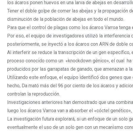
los ácaros ponen huevos en una larva de abejas en desarroll
Tener el doble golpe de comer las abejas y la propagación d
disminución de la población de abejas en todo el mundo.
Para que el control de plagas como los ácaros Varroa tenga é
Por eso, el equipo de investigadores utilizó la interferencia
posteriormente, se inyectó a los ácaros con ARN de doble c
Al interferir se reduce la transcripción de un gen específico,
proceso conocido como un «knockdown génico», el cual ha t
producidos por las garrapatas de ganado, que amenazan a la
Utilizando este enfoque, el equipo identificó dos genes que
hecho, Da mató más del 96 por ciento de los ácaros y adici
controlan la reproducción.
Investigaciones anteriores han demostrado que una combinac
luego los ácaros Varroa van a absorber el «cóctel genético»,
La investigación futura explorará, si un enfoque de un solo 
eventualmente el uso de un solo gen con un mecanismo conoc