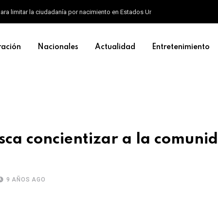
ara limitar la ciudadanía por nacimiento en Estados Unidos
ración
Nacionales
Actualidad
Entretenimiento
sca concientizar a la comunid
9 AÑOS AGO