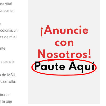
es vital
 consumen
s
¡Anuncie
colonia, un
as de miel.
con
ente
Nosotros!
s para la
Paute Aquí
go de MSU.
esarrollar
ica, en
n la que