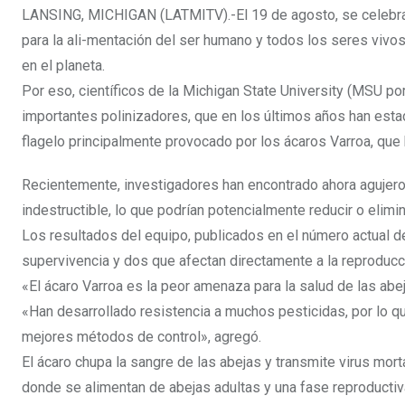
LANSING, MICHIGAN (LATMITV).-El 19 de agosto, se celebra e
para la ali-mentación del ser humano y todos los seres vivo
en el planeta.
Por eso, científicos de la Michigan State University (MSU por
importantes polinizadores, que en los últimos años han estad
flagelo principalmente provocado por los ácaros Varroa, que
Recientemente, investigadores han encontrado ahora agujero
indestructible, lo que podrían potencialmente reducir o elimin
Los resultados del equipo, publicados en el número actual del
supervivencia y dos que afectan directamente a la reproducc
«El ácaro Varroa es la peor amenaza para la salud de las ab
«Han desarrollado resistencia a muchos pesticidas, por lo 
mejores métodos de control», agregó.
El ácaro chupa la sangre de las abejas y transmite virus mort
donde se alimentan de abejas adultas y una fase reproductiva