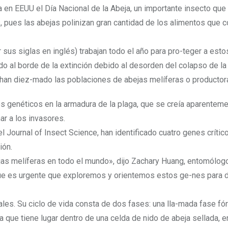
n EEUU el Día Nacional de la Abeja, un importante insecto que 
s, pues las abejas polinizan gran cantidad de los alimentos que
 sus siglas en inglés) trabajan todo el año para pro-teger a esto
o al borde de la extinción debido al desorden del colapso de la 
 han diez-mado las poblaciones de abejas melíferas o productor
s genéticos en la armadura de la plaga, que se creía aparentem
ar a los invasores.
 Journal of Insect Science, han identificado cuatro genes crítico
ión.
ejas melíferas en todo el mundo», dijo Zachary Huang, entomólo
que es urgente que exploremos y orientemos estos ge-nes para d
ales. Su ciclo de vida consta de dos fases: una lla-mada fase fór
 que tiene lugar dentro de una celda de nido de abeja sellada, e