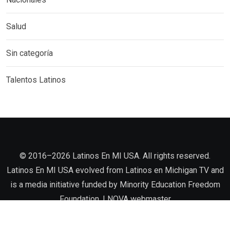
Salud
Sin categoría
Talentos Latinos
©️ 2016–2026 Latinos En MI USA. All rights reserved.
Latinos En MI USA evolved from Latinos en Michigan TV and
is a media initiative funded by Minority Education Freedom
Foundation. |
NOVA
webmaster