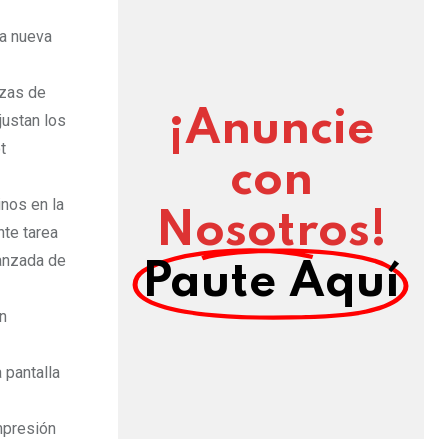
la nueva
ezas de
¡Anuncie
justan los
t
con
nos en la
Nosotros!
nte tarea
vanzada de
Paute Aquí
n
 pantalla
mpresión