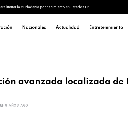
ara limitar la ciudadanía por nacimiento en Estados Unidos
ración
Nacionales
Actualidad
Entretenimiento
ción avanzada localizada de F
8 AÑOS AGO