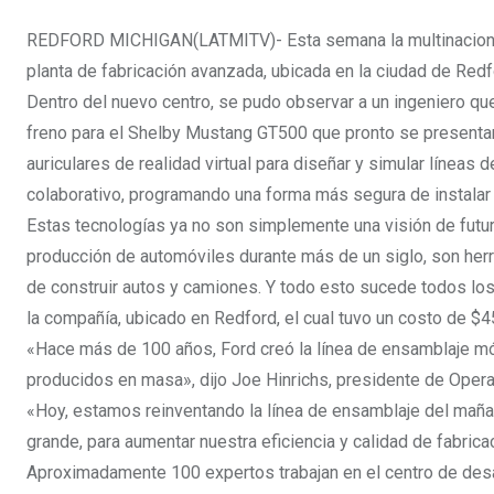
REDFORD MICHIGAN(LATMITV)- Esta semana la multinacional F
planta de fabricación avanzada, ubicada en la ciudad de Redf
Dentro del nuevo centro, se pudo observar a un ingeniero q
freno para el Shelby Mustang GT500 que pronto se presentará
auriculares de realidad virtual para diseñar y simular líneas 
colaborativo, programando una forma más segura de instalar 
Estas tecnologías ya no son simplemente una visión de futu
producción de automóviles durante más de un siglo, son herra
de construir autos y camiones. Y todo esto sucede todos lo
la compañía, ubicado en Redford, el cual tuvo un costo de $4
«Hace más de 100 años, Ford creó la línea de ensamblaje mó
producidos en masa», dijo Joe Hinrichs, presidente de Oper
«Hoy, estamos reinventando la línea de ensamblaje del mañan
grande, para aumentar nuestra eficiencia y calidad de fabrica
Aproximadamente 100 expertos trabajan en el centro de desar