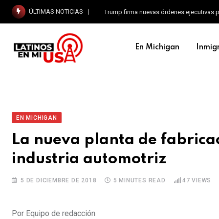
ÚLTIMAS NOTICIAS
Trump firma nuevas órdenes ejecutivas p
En Michigan
Inmig
EN MICHIGAN
La nueva planta de fabrica
industria automotriz
5 DE DICIEMBRE DE 2018
5 MINUTES READ
47
VIEWS
Por Equipo de redacción