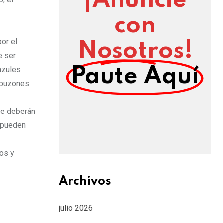
¡Anuncie
con
or el
Nosotros!
e ser
azules
Paute Aquí
s buzones
re deberán
e pueden
tos y
Archivos
julio 2026