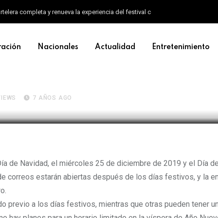
artelera completa y renueva la experiencia del festival con un nuevo formato d
ración
Nacionales
Actualidad
Entretenimiento
 estarán cerradas en navidad
IEWS
7 AÑOS AGO
 Día de Navidad, el miércoles 25 de diciembre de 2019 y el Día d
e correos estarán abiertas después de los días festivos, y la e
o.
o previo a los días festivos, mientras que otras pueden tener un
o hay planes para un horario limitado en la víspera de Año Nuevo