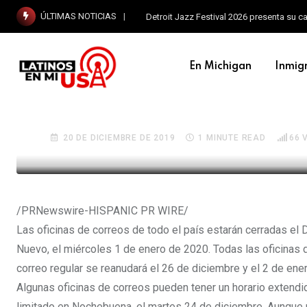
ÚLTIMAS NOTICIAS
Detroit Jazz Festival 2026 presenta su c
En Michigan
Inmig
EN MICHIGAN
Las oficinas de correos
20 DE DICIEMBRE DE 2019
1 MINUTE READ
66
V
/PRNewswire-HISPANIC PR WIRE/
Las oficinas de correos de todo el país estarán cerradas el
Nuevo, el miércoles 1 de enero de 2020. Todas las oficinas d
correo regular se reanudará el 26 de diciembre y el 2 de ener
Algunas oficinas de correos pueden tener un horario extendid
limitado en Nochebuena, el martes 24 de diciembre. Aunque n