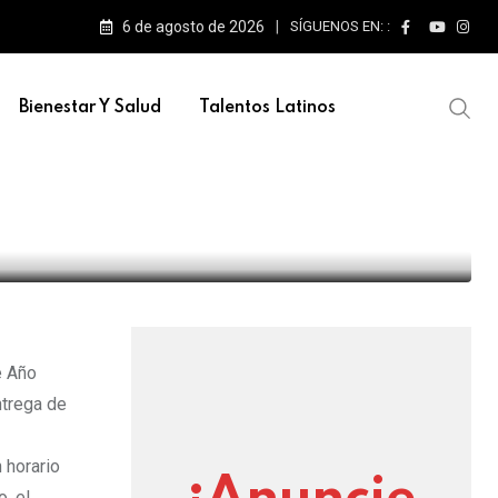
6 de agosto de 2026
SÍGUENOS EN: :
e escenarios
Bienestar Y Salud
Talentos Latinos
 y año Nuevo
e Año
ntrega de
 horario
, el