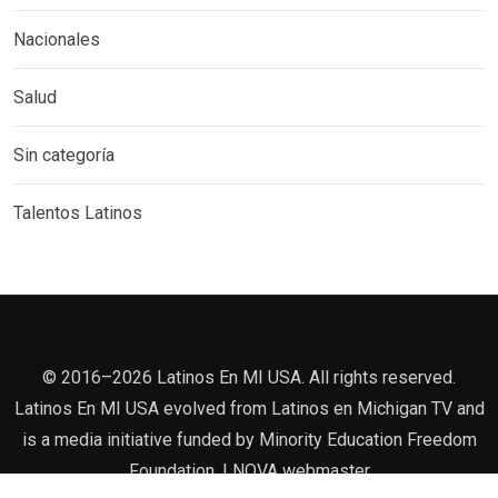
Nacionales
Salud
Sin categoría
Talentos Latinos
©️ 2016–2026 Latinos En MI USA. All rights reserved.
Latinos En MI USA evolved from Latinos en Michigan TV and
is a media initiative funded by Minority Education Freedom
Foundation. |
NOVA
webmaster