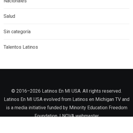
Nacionales
Salud
Sin categoría
Talentos Latinos
©️ 2016–2026 Latinos En MI USA. All rights reserved.
Latinos En MI USA evolved from Latinos en Michigan TV and
is a media initiative funded by Minority Education Freedom
Foundation. |
NOVA
webmaster