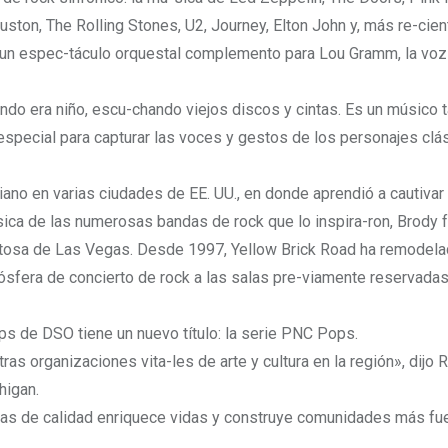
ton, The Rolling Stones, U2, Journey, Elton John y, más re-cie
 un espec-táculo orquestal complemento para Lou Gramm, la voz
ando era niño, escu-chando viejos discos y cintas. Es un músico 
especial para capturar las voces y gestos de los personajes clá
no en varias ciudades de EE. UU., en donde aprendió a cautivar 
úsica de las numerosas bandas de rock que lo inspira-ron, Brody
xitosa de Las Vegas. Desde 1997, Yellow Brick Road ha remodela
sfera de concierto de rock a las salas pre-viamente reservadas
s de DSO tiene un nuevo título: la serie PNC Pops.
s organizaciones vita-les de arte y cultura en la región», dijo 
higan.
cas de calidad enriquece vidas y construye comunidades más fu