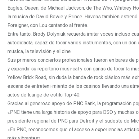
Eagles, Queen, de Michael Jackson, de The Who, Whitney Hous
la música de David Bowie y Prince. Havens también estrenó
Foreigner, con Lou cantando al frente.
Entre tanto, Brody Dolyniuk recuerda imitar voces incluso cu
autodidacta, capaz de tocar varios instrumentos, con un don 
música, la televisión y el cine.
Sus primeros conciertos profesionales fueron en bares de pia
y expandir su repertorio musi-cal y con ganas de tocar la m
Yellow Brick Road, sin duda la banda de rock clásico más e
escena de entreteni-miento de los casinos llevando una atmó
actos de lounge de estilo Top-40.
Gracias al generoso apoyo de PNC Bank, la programación pop
«PNC tiene una larga historia de apoyo para DSO y muchas otra
presidente regional de PNC para Detroit y el sudeste de Mic
«En PNC, reconocemos que el acceso a experiencias artísti
más vibrantes».