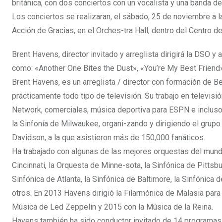
británica, con dos conciertos con un vocalista y una banda 
Los conciertos se realizaran, el sábado, 25 de noviembre a l
Acción de Gracias, en el Orches-tra Hall, dentro del Centro d
Brent Havens, director invitado y arreglista dirigirá la DSO 
como: «Another One Bites the Dust», «You’re My Best Frien
Brent Havens, es un arreglista / director con formación de B
prácticamente todo tipo de televisión. Su trabajo en televi
Network, comerciales, música deportiva para ESPN e inclus
la Sinfonía de Milwaukee, organi-zando y dirigiendo el grup
Davidson, a la que asistieron más de 150,000 fanáticos.
Ha trabajado con algunas de las mejores orquestas del mundo
Cincinnati, la Orquesta de Minne-sota, la Sinfónica de Pittsbu
Sinfónica de Atlanta, la Sinfónica de Baltimore, la Sinfónica
otros. En 2013 Havens dirigió la Filarmónica de Malasia par
Música de Led Zeppelin y 2015 con la Música de la Reina.
Havens también ha sido conductor invitado de 14 programas d