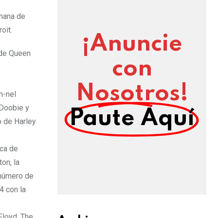
emana de
oit.
¡Anuncie
s de Queen
con
Nosotros!
n-nel
 Doobie y
Paute Aquí
o de Harley
ica de
on, la
nnúmero de
4 con la
Floyd, The