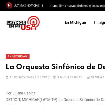
ÚLTIMAS NOTICIAS
Trump firma nuevas órdenes ejecutivas p
En Michigan
Inmig
EN MICHIGAN
La Orquesta Sinfónica de D
15 DE NOVIEMBRE DE 2017
3 MINUTES READ
49
VIEWS
Por Liliana Ospina
DETROIT, MICHIGAN(LATMITV)-La Orquesta Sinfónica de Detro