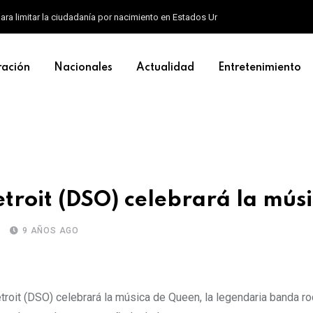
ara limitar la ciudadanía por nacimiento en Estados Unidos
ración
Nacionales
Actualidad
Entretenimiento
etroit (DSO) celebrará la mús
9 AÑOS AGO
it (DSO) celebrará la música de Queen, la legendaria banda r