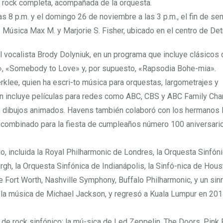
de rock completa, acompañada de la orquesta.
as 8 p.m. y el domingo 26 de noviembre a las 3 p.m., el fin de s
e Música Max M. y Marjorie S. Fisher, ubicado en el centro de Detr
y al vocalista Brody Dolyniuk, en un programa que incluye clásico
d», «Somebody to Love» y, por supuesto, «Rapsodia Bohe-mia».
erklee, quien ha escri-to música para orquestas, largometrajes y
sión incluye películas para redes como ABC, CBS y ABC Family Cha
o dibujos animados. Havens también colaboró con los hermanos
o combinado para la fiesta de cumpleaños número 100 aniversari
, incluida la Royal Philharmonic de Londres, la Orquesta Sinfón
rgh, la Orquesta Sinfónica de Indianápolis, la Sinfó-nica de Houst
 de Fort Worth, Nashville Symphony, Buffalo Philharmonic, y un si
a la música de Michael Jackson, y regresó a Kuala Lumpur en 201
e rock sinfónico: la mú-sica de Led Zeppelin, The Doors, Pink 